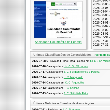
2026-08-06 
2026-08-06 
2026-08-05 
2026-08-04 
2026-08-03 
2026-08-03 
2026-08-03 
2026-08-02 
2026-08-02 
2026-08-01 
2026-07-31 
2026-07-31 
Sociedade Columbófila de Penafiel
2026-07-31 
Últimas Classificações de Colectividades
(
ver mais cl
2026-07-28
6 Prova de Fundo Linha Leixões
em
Cl. C. São Migue
2026-07-18
Calatayud
em
Un. C. St. Mª Lamas
2026-07-17
Calatayud
em
S. C. Fermentelense e Pateira
2026-07-14
Calatayud
em
S. C. Mangualde
2026-07-14
Calatayude
em
C. C. Argoncilhe
2026-07-13
Calatayud
em
S. C. Sanfins
2026-07-13
Calatayud
em
S. C. Stª Mª da Feira
Últimas Notícias e Eventos de Associações
2026-07-31
- Notícias de
A. C. D. Aveiro