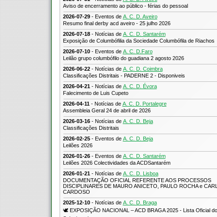
Aviso de encerramento ao público - férias do pessoal
2026-07-29
- Eventos de
A. C. D. Aveiro
Resumo final derby acd aveiro - 25 julho 2026
2026-07-18
- Notícias de
A. C. D. Santarém
Exposição de Columbófilia da Sociedade Columbófila de Riachos
2026-07-10
- Eventos de
A. C. D.Faro
Leilão grupo columbófilo do guadiana 2 agosto 2026
2026-06-22
- Notícias de
A. C. D. Coimbra
Classificações Distritais - PADERNE 2 - Disponiveis
2026-04-21
- Notícias de
A. C. D. Évora
Falecimento de Luis Cupeto
2026-04-11
- Notícias de
A. C. D. Portalegre
Assembleia Geral 24 de abril de 2026
2026-03-16
- Notícias de
A. C. D. Beja
Classificações Distritais
2026-02-25
- Eventos de
A. C. D. Beja
Leilões 2026
2026-01-26
- Eventos de
A. C. D. Santarém
Leilões 2026 Colectividades da ACDSantarém
2026-01-21
- Notícias de
A. C. D. Lisboa
DOCUMENTAÇÃO OFICIAL REFERENTE AOS PROCESSOS
DISCIPLINARES DE MAURO ANICETO, PAULO ROCHA e CAR
CARDOSO
2025-12-10
- Notícias de
A. C. D. Braga
🕊️ EXPOSIÇÃO NACIONAL – ACD BRAGA 2025 - Lista Oficial do