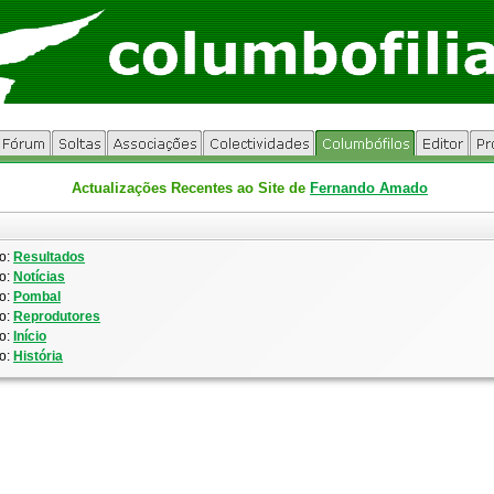
Actualizações Recentes ao Site de
Fernando Amado
o:
Resultados
o:
Notícias
o:
Pombal
o:
Reprodutores
o:
Início
o:
História