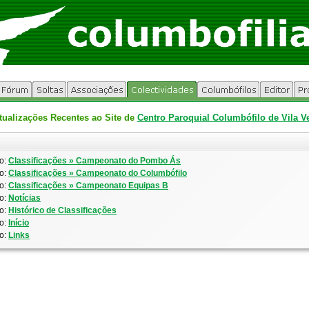
tualizações Recentes ao Site de
Centro Paroquial Columbófilo de Vila V
o:
Classificações » Campeonato do Pombo Ás
o:
Classificações » Campeonato do Columbófilo
o:
Classificações » Campeonato Equipas B
o:
Notícias
o:
Histórico de Classificações
o:
Início
o:
Links